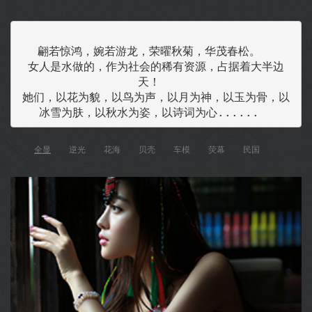
翩若惊鸿，婉若游龙，荣曜秋菊，华茂春松。  

女人是水做的，作为社会的稀有资源，占据着大半边
天！  

她们，以花为貌，以鸟为声，以月为神，以玉为骨，以
全显
逆光
花海
贝壳
车模
荧幕
民国