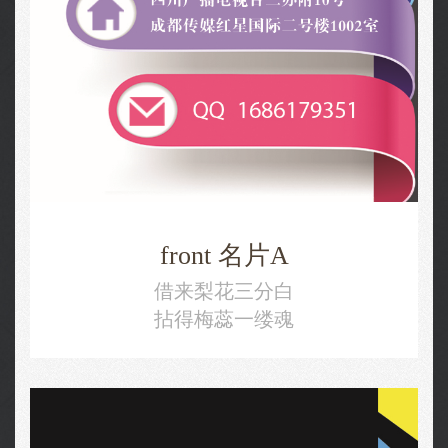
front 名片A
借来梨花三分白
拈得梅蕊一缕魂