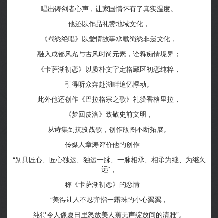
唱出铸剑者心声，让家国情怀有了真实温度。
他还以作品礼赞地域文化，
《蜀绣绝唱》以爱情故事承载蜀绣非遗文化，
融入成都风光与古风时尚元素，诠释痴情境界；
《卡萨湖初恋》以质朴文字定格藏区初恋纯粹，
引得听众奔赴湖畔追忆悸动。
此外他还创作《巴拉格宗之歌》礼赞香格里拉，
《梦回皮洛》致敬史前文明，
从诗集到抗疫战歌，创作版图不断拓展。
传媒人章涛评价他的创作——
“别具匠心、匠心独运、独运一脉、一脉相承、相承为继、为继久
远”，
称《卡萨湖初恋》的恋情——
“美得让人不忍弹指一露珠的小心翼翼，
纯得令人像夏日里怒放美人蕉无声绽放间的清雅”。