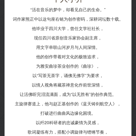
“活在音乐的梦中，却看见自己的生命。”
词作家熊正中以这句座右铭为创作密码，深耕词坛数十载。
他毕业于四川大学，曾任文学社社长，
现任四川省原创音乐家协会副主席，
用文字串联山河岁月与人间深情。
他的创作带着对文化的极致追求，
为雅安曲珍茶业创作的《曲珍》，
以“写茶无茶字，诵佛无佛字”为要求，
以情人视角将藏茶禅意化作前世深情，
让活佛听完泪流满面，成为“以无胜有”的创作典范。
主旋律赛道上，他与赵正基创作的《蓝天铸剑航空人》，
打破进行曲曲风边缘化困境。
以歼20科研者的忠诚豪情为灵感，
歌词凝练有力，搭配小调旋律与铿锵节奏，